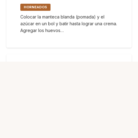
HORNEADOS
Colocar la manteca blanda (pomada) y el
azúcar en un bol y batir hasta lograr una crema.
Agregar los huevos…
Macarons de coco y dulce de leche
CLÁSICOS
Colocar en una cacerola el azúcar y cubrirla
con el agua. Mezclar cuidadosamente para
asegurarnos su disolución. Llevar a fuego…